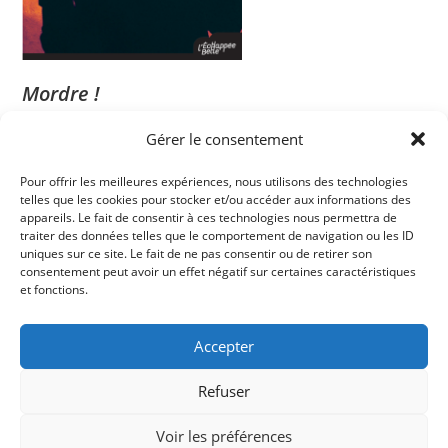
Mordre !
Gérer le consentement
Mordre !
questionne les inégalités de genre, le système
patriarcal
Pour offrir les meilleures expériences, nous utilisons des technologies
et interroge nos croyances sur la sexualité, l’amour, le
telles que les cookies pour stocker et/ou accéder aux informations des
bonheur.
appareils. Le fait de consentir à ces technologies nous permettra de
traiter des données telles que le comportement de navigation ou les ID
Une histoire humaine singulière et universelle,
uniques sur ce site. Le fait de ne pas consentir ou de retirer son
une ode à la liberté d’être soi au-delà des normes et des
consentement peut avoir un effet négatif sur certaines caractéristiques
et fonctions.
injonctions sociétales.
Mixtes
Accepter
Refuser
spectacle de théâtre chorégraphique
est créé
en otobre 2025, dans le cadre des
rencontres
Voir les préférences