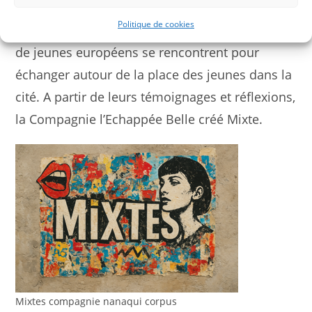
européennes de jeunes organisées par
Politique de cookies
l’association JOIE
à Ballan-Miré. 5 délégations
de jeunes européens se rencontrent pour
échanger autour de la place des jeunes dans la
cité. A partir de leurs témoignages et réflexions,
la Compagnie l’Echappée Belle créé Mixte.
Mixtes compagnie nanaqui corpus