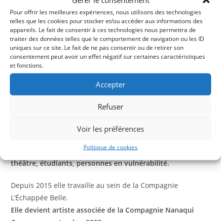
Après une
formation au conservatoire
, Annaïck Nicolazic
Pour offrir les meilleures expériences, nous utilisons des technologies
s’engage dans le
théâtre contemporain ou expérimental
telles que les cookies pour stocker et/ou accéder aux informations des
comme
Il Gabbiano de Tchekhov en Italie, chorégraphié
appareils. Le fait de consentir à ces technologies nous permettra de
traiter des données telles que le comportement de navigation ou les ID
par Lucia Amara
et le court-métrage de
Fabian Ribezzo,
uniques sur ce site. Le fait de ne pas consentir ou de retirer son
L’estraneo
. Après avoir joué
Hamlet versus Britney Spears
consentement peut avoir un effet négatif sur certaines caractéristiques
avec le Groupenfonction
, elle se produira dans le théâtre
et fonctions.
de rue avec
la Compagnie Tuchenn
, et effectuera une
Accepter
tournée avec Georges Dandin du
Théâtre de l’Ante
. En 2014
elle rencontre le chorégraphe
Dimitri Tsiapkinis de la
Refuser
Compagnie Omnivion
, avec qui elle dansera
Newtopia 2.1
et
Politeïes.
Elle Collabore depuis 2023 avec
l’Intime
Voir les préférences
Compagnie sur le « Procès Bonaparte ». Elle intervient
Politique de cookies
depuis toujours auprès des scolaires, lycéens option
théâtre, étudiants, personnes en vulnérabilité.
Depuis 2015 elle travaille au sein de la Compagnie
L’Échappée Belle.
Elle devient artiste associée de la Compagnie Nanaqui